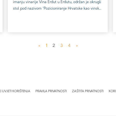
imanju vinarije Vina Erdut u Erdutu, održan je okrugli
stol pod nazivom 'Pozicioniranje Hrvatske kao vinske
destinacije'. Događaj je organiziran u suradnji Vina
Erdut i Graševine Croatica, regionalnog udruženja
vinara Slavonije i hrvatskog Podunavlja. Okrugli stol
otvorila je Nikolina Jakopović, načelnica sektora za
razvoj turističkih destinacija u Min...
«
1
2
3
4
»
I UVJETI KORIŠTENJA
PRAVILA PRIVATNOSTI
ZAŠTITA PRIVATNOSTI
KORI