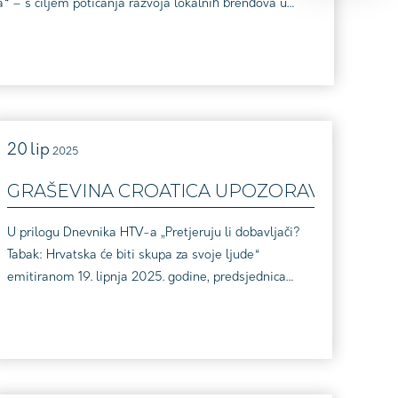
“ – s ciljem poticanja razvoja lokalnih brendova u
ezanost s prirodnim resursi...
20
lip
2025
GRAŠEVINA CROATICA UPOZORAVA NA OPA
U prilogu Dnevnika HTV-a „Pretjeruju li dobavljači?
Tabak: Hrvatska će biti skupa za svoje ljude“
emitiranom 19. lipnja 2025. godine, predsjednica
Ceha ugostitelja ispred Hrvatske gospodarske
komore, Jelena Tabak, iznijela je neargumentirane
tvrdnje o ponudi hrvatskih vina koje čine štetu ugledu
i poslovanju vinara koje okuplja Graševina Croatica.𝐔
𝐜𝐢𝐣𝐞𝐥𝐨𝐬𝐭𝐢 𝐩𝐫𝐞𝐧𝐨𝐬𝐢𝐦𝐨 𝐫𝐞𝐚𝐤𝐜𝐢𝐣𝐮 𝐆𝐫𝐚š𝐞𝐯𝐢𝐧𝐞 𝐂𝐫𝐨𝐚𝐭𝐢𝐜𝐚:O...