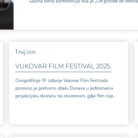
Glavna tema konferencije bila je „Od prirode do brenda
zaštićenim područjima kroz održivost, autentičnost i pov
1
ruj
2025
VUKOVAR FILM FESTIVAL 2025.
Ovogodišnje 19. izdanje Vukovar Film Festivala
ponovno je pretvorio obalu Dunava u jedinstvenu
projekcijsku dvoranu na otvorenom, gdje film nije
samo kulturni sadržaj, nego iskustvo koje se pamti
po atmosferi jednako koliko i po programu. Uz
projekcije, gostovanja autora, razgovore i festivalsku
publiku koja iz godine u godinu raste, otvorenje
festivala ove je godine imalo i važnu eno-