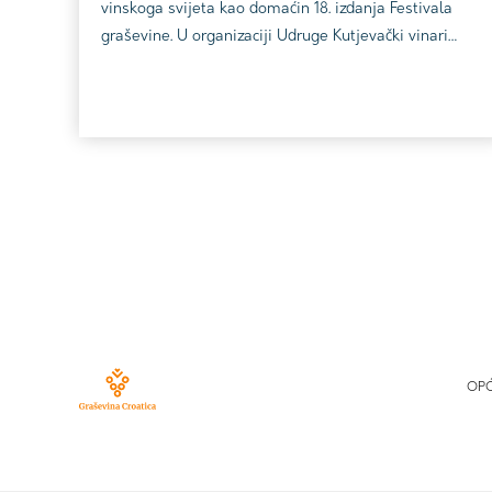
vinskoga svijeta kao domaćin 18. izdanja Festivala
graševine. U organizaciji Udruge Kutjevački vinari
tradicionalno mjesto okupljanja vinskih stručnjaka,
proizvođača i ljubitelja vina, 6. lipnja privuklo je u
Kutjevo brojne posjetitelje koji su uživali u bogatom
programu, degustacijama, edukativnim radionicama i
svečanoj dodjeli prestižnih vinskih nag...
Brojevi
stranica
objava
OPĆ