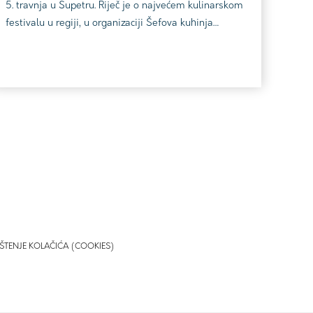
5. travnja u Supetru. Riječ je o najvećem kulinarskom
festivalu u regiji, u organizaciji Šefova kuhinja
europskih i mediteranskih regija (ŠKMER),
međunarodne udruge sa sjedištem u Splitu. Ovaj
jedinstveni festival okuplja vrhunske kuhare,
konobare, barmene, bariste, ugostiteljske
profesionalce i one koji će tek postati, pružajući im
iznimnu pri...
ŠTENJE KOLAČIĆA (COOKIES)