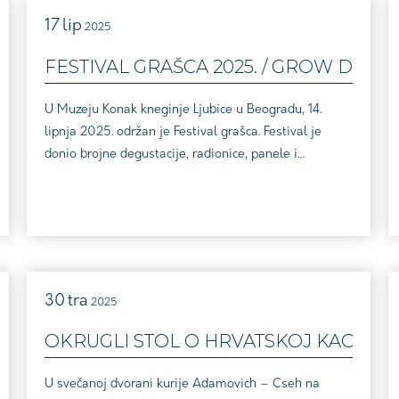
gastronomsko...
17
lip
2025
FESTIVAL GRAŠCA 2025. / GROW DU M
U Muzeju Konak kneginje Ljubice u Beogradu, 14.
lipnja 2025. održan je Festival grašca. Festival je
donio brojne degustacije, radionice, panele i
MasterClassove namijenjene vinskim entuzijastima i
profesionalcima. Uz domaćine s Fruške gore,
posjetiteljima su se predstavili i vinari iz inozemstva,
među kojima su se pronašle i graševine vinarija
članica Graševine Croatica. Festival grašca u
Beogradu...
30
tra
2025
JEVU
OKRUGLI STOL O HRVATSKOJ KAO VINSKO
U svečanoj dvorani kurije Adamovich – Cseh na