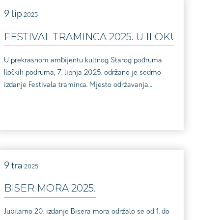
9
lip
2025
ONDE 2025.
FESTIVAL TRAMINCA 2025. U ILOKU
U prekrasnom ambijentu kultnog Starog podruma
Iločkih podruma, 7. lipnja 2025. održano je sedmo
izdanje Festivala traminca. Mjesto održavanja
festivala nije moglo biti prikladnije – povijesni
podrum, iz kojega su slavni traminci putovali u svijet,
bio je savršena kulisa za ovu vinsku manifestaciju.
Festival traminca bio je popraćen bogatim
programom, uključujući šest stručnih radionica
posveće...
9
tra
2025
J DESTINACIJI, ERDUT, 29. 4. 2025.
BISER MORA 2025.
Jubilarno 20. izdanje Bisera mora održalo se od 1. do