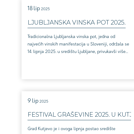
18
lip
2025
LJUBLJANSKA VINSKA POT 2025.
Tradicionalna Ljubljanska vinska pot, jedna od
najvećih vinskih manifestacija u Sloveniji, održala se
14. lipnja 2025. u središtu Ljubljane, privukavši više
od 5.000 posjetitelja i brojne vinske entuzijaste. U
prelijepom okruženju ulica i trgova Ljubljane, glavni
grad Slovenije ponovno je postao mjesto susreta za
ljubitelje vrhunskih vina, gastronomije i kulturnih
doživljaja. Na ovogodišnjoj vinsk...
9
lip
2025
FESTIVAL GRAŠEVINE 2025. U KUT
Grad Kutjevo je i ovoga lipnja postao središte