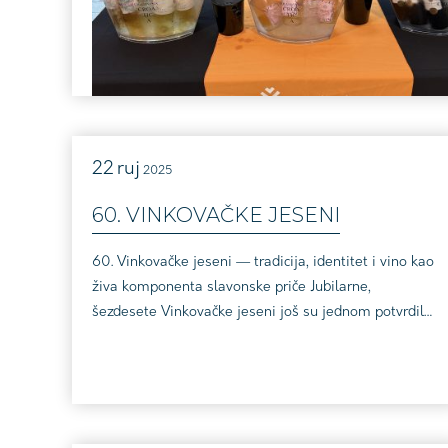
22
ruj
2025
60. VINKOVAČKE JESENI
60. Vinkovačke jeseni — tradicija, identitet i vino kao
živa komponenta slavonske priče Jubilarne,
šezdesete Vinkovačke jeseni još su jednom potvrdile
zašto se ovaj događaj smatra najvažnijom
manifestacijom tradicije i baštine istočne Hrvatske.
Grad je dva tjedna živio u ritmu tambura, nošnji,
običaja i kazivanja — ulice su bile pozornice, dvorišta
se pretvarala u mjesta susreta, a trgovi u dnevn...